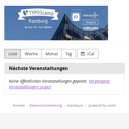
Zum
TYPO3camp
Haupt-
Inhalt
Hamburg
springen
Liste
Woche
Monat
Tag
iCal
Nächste Veranstaltungen
Keine öffentlichen Veranstaltungen geplant.
Vergangene
Veranstaltungen zeigen
Kontakt
Datenschutzerklärung
Impressum
powered by pretix